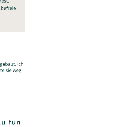
nest,
 befreie
gebaut. Ich
te sie weg
zu tun