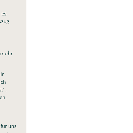
 es
kzug
 mehr
ir
ich
‘ ,
en.
 für uns