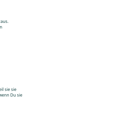
raus.
en
l sie sie
 wenn Du sie