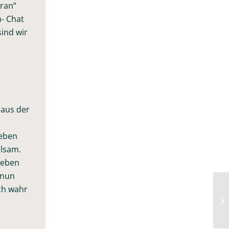
dran“
m- Chat
sind wir
 aus der
Leben
ilsam.
Leben
 nun
ch wahr