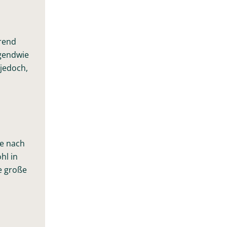
hrend
rgendwie
 jedoch,
he nach
hl in
e große